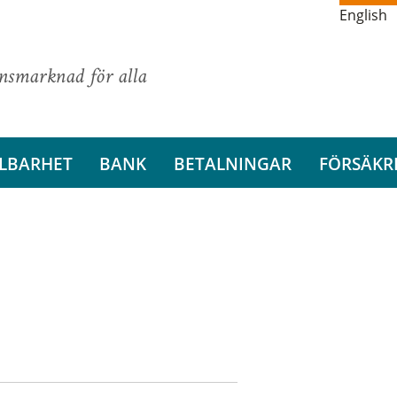
English
ansmarknad för alla
LBARHET
BANK
BETALNINGAR
FÖRSÄKR