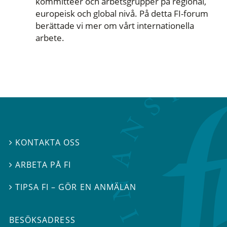
kommittéer och arbetsgrupper på regional,
europeisk och global nivå. På detta FI-forum
berättade vi mer om vårt internationella
arbete.
KONTAKTA OSS

ARBETA PÅ FI

TIPSA FI – GÖR EN ANMÄLAN

BESÖKSADRESS