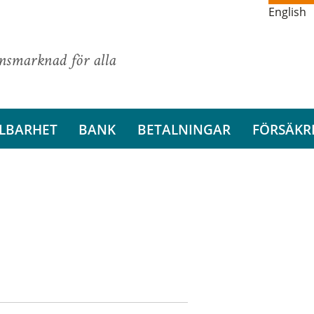
English
ansmarknad för alla
LBARHET
BANK
BETALNINGAR
FÖRSÄKR