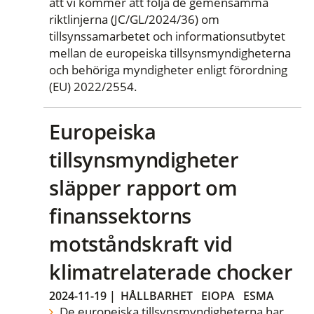
att vi kommer att följa de gemensamma
riktlinjerna (JC/GL/2024/36) om
tillsynssamarbetet och informationsutbytet
mellan de europeiska tillsynsmyndigheterna
och behöriga myndigheter enligt förordning
(EU) 2022/2554.
Europeiska
tillsynsmyndigheter
släpper rapport om
finanssektorns
motståndskraft vid
klimatrelaterade chocker
2024-11-19
|
HÅLLBARHET
EIOPA
ESMA
De europeiska tillsynsmyndigheterna har