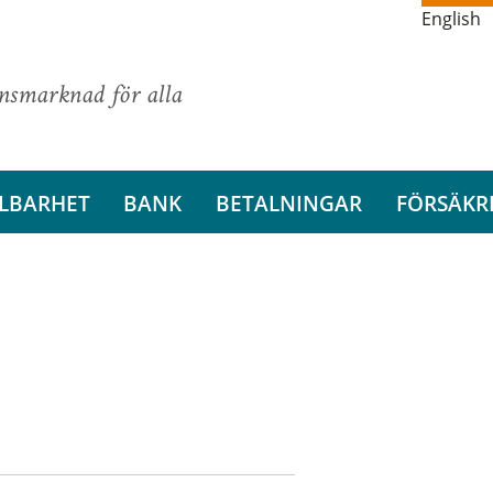
English
ansmarknad för alla
LBARHET
BANK
BETALNINGAR
FÖRSÄKR