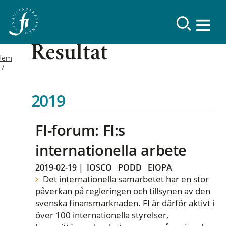
Resultat
Hem
2019
FI-forum: FI:s
internationella arbete
2019-02-19
|
IOSCO
PODD
EIOPA
Det internationella samarbetet har en stor
påverkan på regleringen och tillsynen av den
svenska finansmarknaden. FI är därför aktivt i
över 100 internationella styrelser,