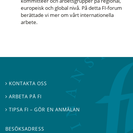
kommittéer och arbetsgrupper på regional,
europeisk och global nivå. På detta FI-forum
berättade vi mer om vårt internationella
arbete.
KONTAKTA OSS

ARBETA PÅ FI

TIPSA FI – GÖR EN ANMÄLAN

BESÖKSADRESS