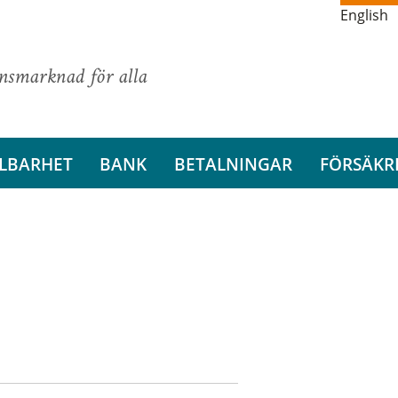
English
ansmarknad för alla
LBARHET
BANK
BETALNINGAR
FÖRSÄKR