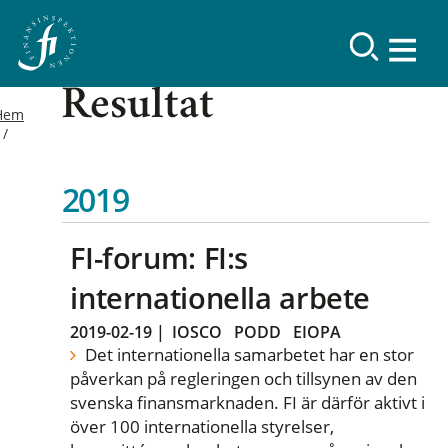
Resultat
Hem
2019
FI-forum: FI:s
internationella arbete
2019-02-19
|
IOSCO
PODD
EIOPA
Det internationella samarbetet har en stor
påverkan på regleringen och tillsynen av den
svenska finansmarknaden. FI är därför aktivt i
över 100 internationella styrelser,