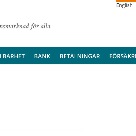
English
ansmarknad för alla
LBARHET
BANK
BETALNINGAR
FÖRSÄKR