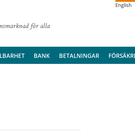
English
ansmarknad för alla
LBARHET
BANK
BETALNINGAR
FÖRSÄKR