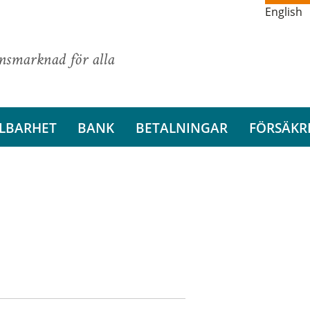
English
ansmarknad för alla
LBARHET
BANK
BETALNINGAR
FÖRSÄKR