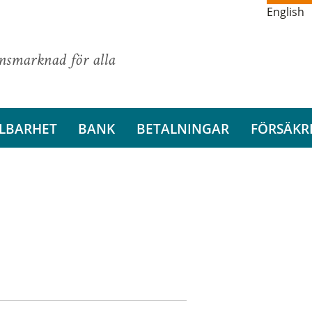
English
ansmarknad för alla
LBARHET
BANK
BETALNINGAR
FÖRSÄKR