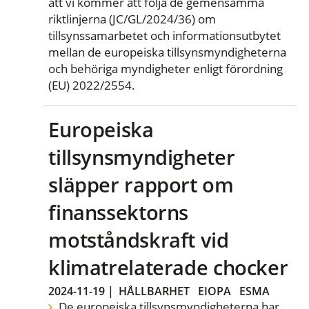
att vi kommer att följa de gemensamma
riktlinjerna (JC/GL/2024/36) om
tillsynssamarbetet och informationsutbytet
mellan de europeiska tillsynsmyndigheterna
och behöriga myndigheter enligt förordning
(EU) 2022/2554.
Europeiska
tillsynsmyndigheter
släpper rapport om
finanssektorns
motståndskraft vid
klimatrelaterade chocker
2024-11-19
|
HÅLLBARHET
EIOPA
ESMA
De europeiska tillsynsmyndigheterna har