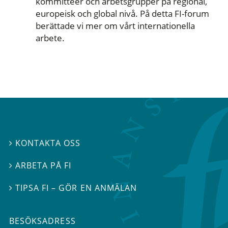
kommittéer och arbetsgrupper på regional,
europeisk och global nivå. På detta FI-forum
berättade vi mer om vårt internationella
arbete.
KONTAKTA OSS

ARBETA PÅ FI

TIPSA FI – GÖR EN ANMÄLAN

BESÖKSADRESS