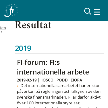
Resultat
Hem
2019
FI-forum: FI:s
internationella arbete
2019-02-19
|
IOSCO
PODD
EIOPA
Det internationella samarbetet har en stor
påverkan på regleringen och tillsynen av den
svenska finansmarknaden. FI är därför aktivt i
över 100 internationella styrelser,