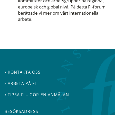
kommittéer och arbetsgrupper på regional,
europeisk och global nivå. På detta FI-forum
berättade vi mer om vårt internationella
arbete.
KONTAKTA OSS

ARBETA PÅ FI

TIPSA FI – GÖR EN ANMÄLAN

BESÖKSADRESS