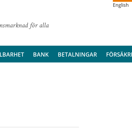
English
ansmarknad för alla
LBARHET
BANK
BETALNINGAR
FÖRSÄKR