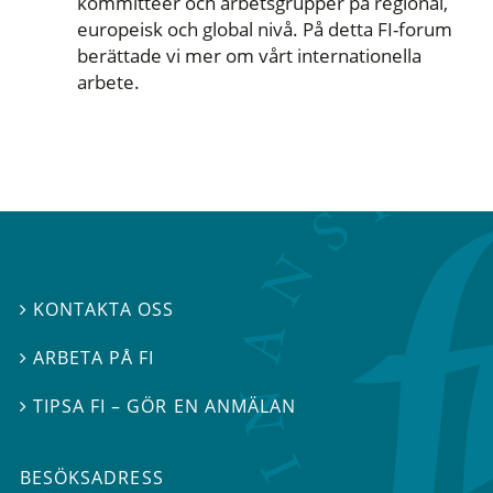
kommittéer och arbetsgrupper på regional,
europeisk och global nivå. På detta FI-forum
berättade vi mer om vårt internationella
arbete.
KONTAKTA OSS

ARBETA PÅ FI

TIPSA FI – GÖR EN ANMÄLAN

BESÖKSADRESS