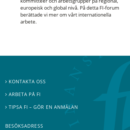
kommittéer och arbetsgrupper på regional,
europeisk och global nivå. På detta FI-forum
berättade vi mer om vårt internationella
arbete.
KONTAKTA OSS

ARBETA PÅ FI

TIPSA FI – GÖR EN ANMÄLAN

BESÖKSADRESS