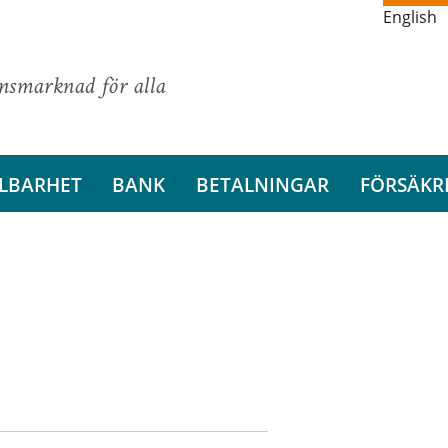
English
ansmarknad för alla
LBARHET
BANK
BETALNINGAR
FÖRSÄKR