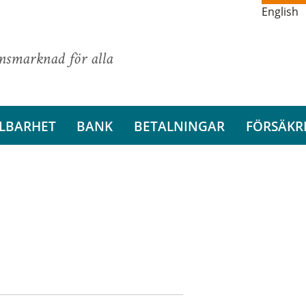
English
ansmarknad för alla
LBARHET
BANK
BETALNINGAR
FÖRSÄKR