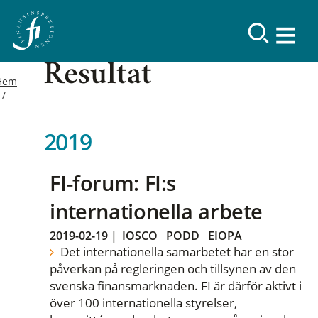
Resultat
Hem
2019
FI-forum: FI:s
internationella arbete
2019-02-19
|
IOSCO
PODD
EIOPA
Det internationella samarbetet har en stor
påverkan på regleringen och tillsynen av den
svenska finansmarknaden. FI är därför aktivt i
över 100 internationella styrelser,