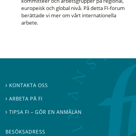
kommittéer och arbetsgrupper på regional,
europeisk och global nivå. På detta FI-forum
berättade vi mer om vårt internationella
arbete.
KONTAKTA OSS

ARBETA PÅ FI

TIPSA FI – GÖR EN ANMÄLAN

BESÖKSADRESS