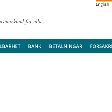
English
ansmarknad för alla
LBARHET
BANK
BETALNINGAR
FÖRSÄKR