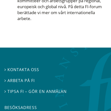
kommittéer och arbetsgrupper på regional,
europeisk och global nivå. På detta FI-forum
berättade vi mer om vårt internationella
arbete.
KONTAKTA OSS

ARBETA PÅ FI

TIPSA FI – GÖR EN ANMÄLAN

BESÖKSADRESS