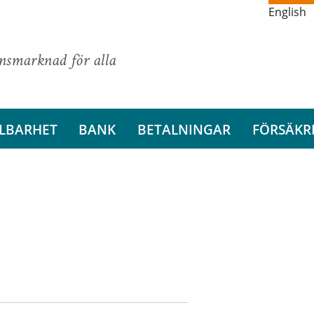
English
ansmarknad för alla
LBARHET
BANK
BETALNINGAR
FÖRSÄKR