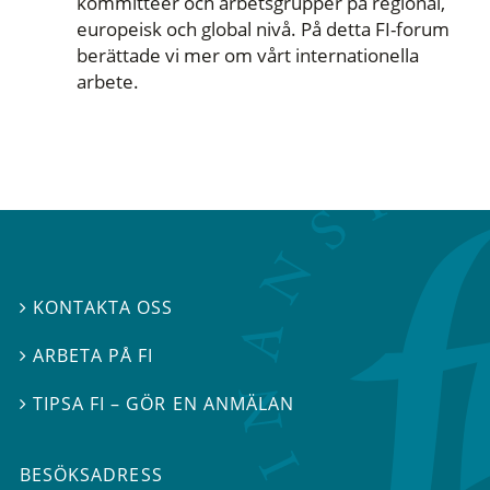
kommittéer och arbetsgrupper på regional,
europeisk och global nivå. På detta FI-forum
berättade vi mer om vårt internationella
arbete.
KONTAKTA OSS

ARBETA PÅ FI

TIPSA FI – GÖR EN ANMÄLAN

BESÖKSADRESS