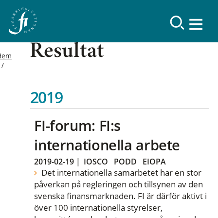
Resultat
Hem
2019
FI-forum: FI:s
internationella arbete
2019-02-19
|
IOSCO
PODD
EIOPA
Det internationella samarbetet har en stor
påverkan på regleringen och tillsynen av den
svenska finansmarknaden. FI är därför aktivt i
över 100 internationella styrelser,