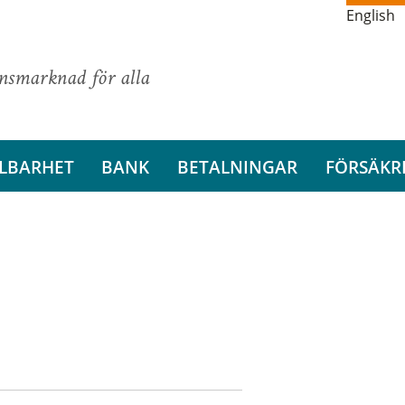
English
ansmarknad för alla
LBARHET
BANK
BETALNINGAR
FÖRSÄKR