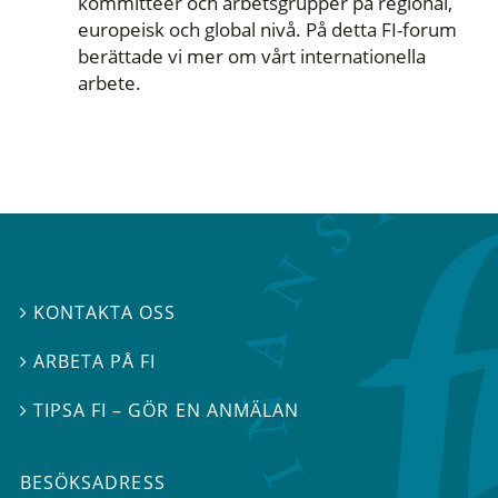
kommittéer och arbetsgrupper på regional,
europeisk och global nivå. På detta FI-forum
berättade vi mer om vårt internationella
arbete.
KONTAKTA OSS

ARBETA PÅ FI

TIPSA FI – GÖR EN ANMÄLAN

BESÖKSADRESS