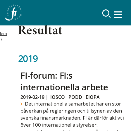
Resultat
Hem
2019
FI-forum: FI:s
internationella arbete
2019-02-19
|
IOSCO
PODD
EIOPA
Det internationella samarbetet har en stor
påverkan på regleringen och tillsynen av den
svenska finansmarknaden. FI är därför aktivt i
över 100 internationella styrelser,