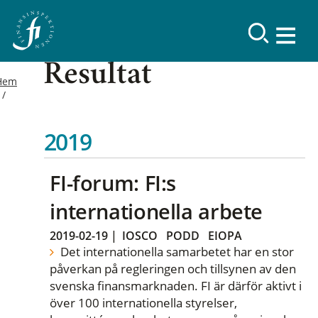
Resultat
Hem
2019
FI-forum: FI:s
internationella arbete
2019-02-19
|
IOSCO
PODD
EIOPA
Det internationella samarbetet har en stor
påverkan på regleringen och tillsynen av den
svenska finansmarknaden. FI är därför aktivt i
över 100 internationella styrelser,