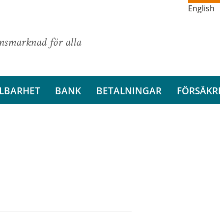
English
ansmarknad för alla
LBARHET
BANK
BETALNINGAR
FÖRSÄKR