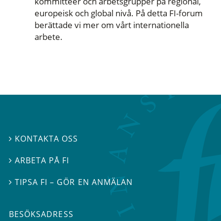
kommittéer och arbetsgrupper på regional,
europeisk och global nivå. På detta FI-forum
berättade vi mer om vårt internationella
arbete.
KONTAKTA OSS

ARBETA PÅ FI

TIPSA FI – GÖR EN ANMÄLAN

BESÖKSADRESS