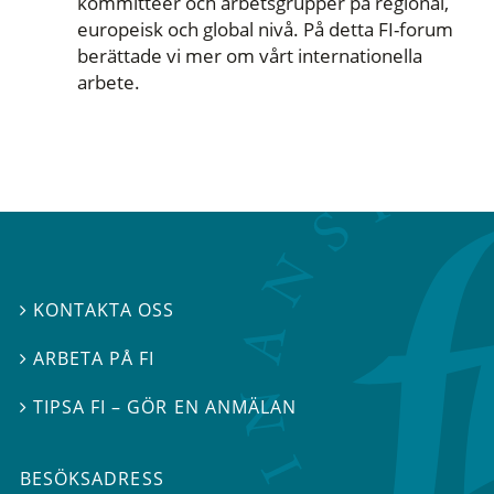
kommittéer och arbetsgrupper på regional,
europeisk och global nivå. På detta FI-forum
berättade vi mer om vårt internationella
arbete.
KONTAKTA OSS

ARBETA PÅ FI

TIPSA FI – GÖR EN ANMÄLAN

BESÖKSADRESS