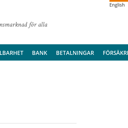
English
ansmarknad för alla
LBARHET
BANK
BETALNINGAR
FÖRSÄKR