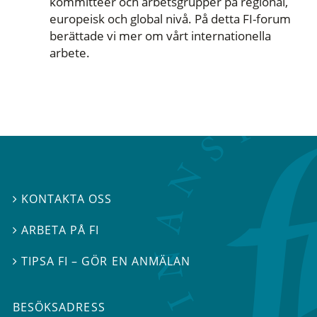
kommittéer och arbetsgrupper på regional,
europeisk och global nivå. På detta FI-forum
berättade vi mer om vårt internationella
arbete.
KONTAKTA OSS

ARBETA PÅ FI

TIPSA FI – GÖR EN ANMÄLAN

BESÖKSADRESS