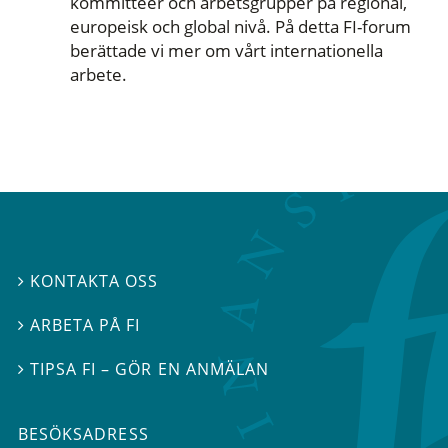
kommittéer och arbetsgrupper på regional,
europeisk och global nivå. På detta FI-forum
berättade vi mer om vårt internationella
arbete.
KONTAKTA OSS

ARBETA PÅ FI

TIPSA FI – GÖR EN ANMÄLAN

BESÖKSADRESS