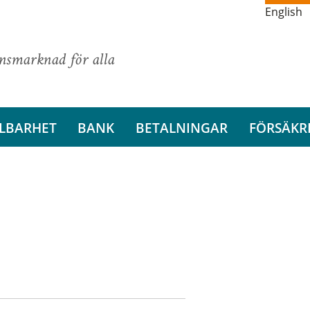
English
ansmarknad för alla
LBARHET
BANK
BETALNINGAR
FÖRSÄKR