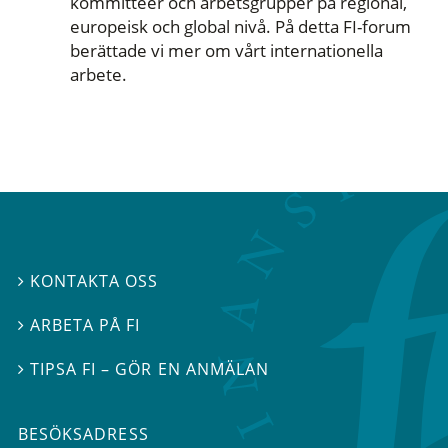
kommittéer och arbetsgrupper på regional,
europeisk och global nivå. På detta FI-forum
berättade vi mer om vårt internationella
arbete.
KONTAKTA OSS

ARBETA PÅ FI

TIPSA FI – GÖR EN ANMÄLAN

BESÖKSADRESS