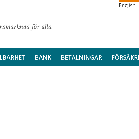
English
ansmarknad för alla
LBARHET
BANK
BETALNINGAR
FÖRSÄKR