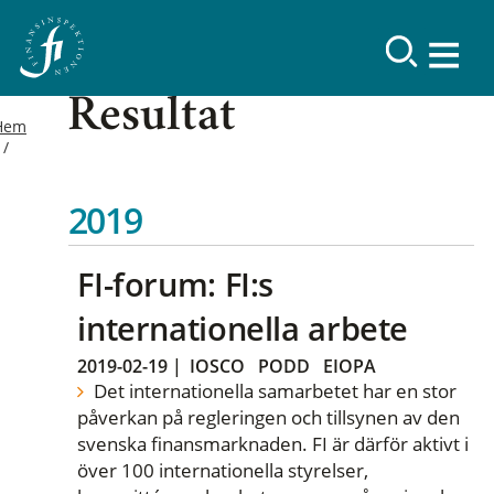
Resultat
Hem
2019
FI-forum: FI:s
internationella arbete
2019-02-19
|
IOSCO
PODD
EIOPA
Det internationella samarbetet har en stor
påverkan på regleringen och tillsynen av den
svenska finansmarknaden. FI är därför aktivt i
över 100 internationella styrelser,