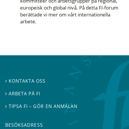
kommittéer och arbetsgrupper på regional,
europeisk och global nivå. På detta FI-forum
berättade vi mer om vårt internationella
arbete.
KONTAKTA OSS

ARBETA PÅ FI

TIPSA FI – GÖR EN ANMÄLAN

BESÖKSADRESS