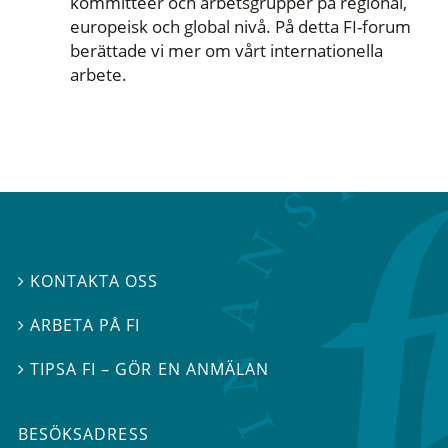
kommittéer och arbetsgrupper på regional,
europeisk och global nivå. På detta FI-forum
berättade vi mer om vårt internationella
arbete.
KONTAKTA OSS

ARBETA PÅ FI

TIPSA FI – GÖR EN ANMÄLAN

BESÖKSADRESS