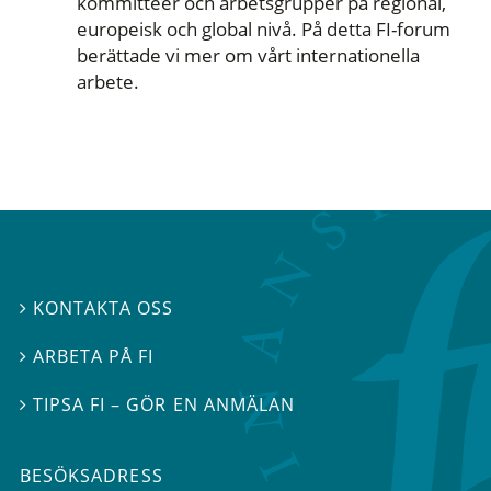
kommittéer och arbetsgrupper på regional,
europeisk och global nivå. På detta FI-forum
berättade vi mer om vårt internationella
arbete.
KONTAKTA OSS

ARBETA PÅ FI

TIPSA FI – GÖR EN ANMÄLAN

BESÖKSADRESS