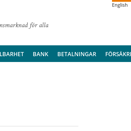
English
ansmarknad för alla
LBARHET
BANK
BETALNINGAR
FÖRSÄKR