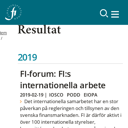
Resultat
Hem
2019
FI-forum: FI:s
internationella arbete
2019-02-19
|
IOSCO
PODD
EIOPA
Det internationella samarbetet har en stor
påverkan på regleringen och tillsynen av den
svenska finansmarknaden. FI är därför aktivt i
över 100 internationella styrelser,