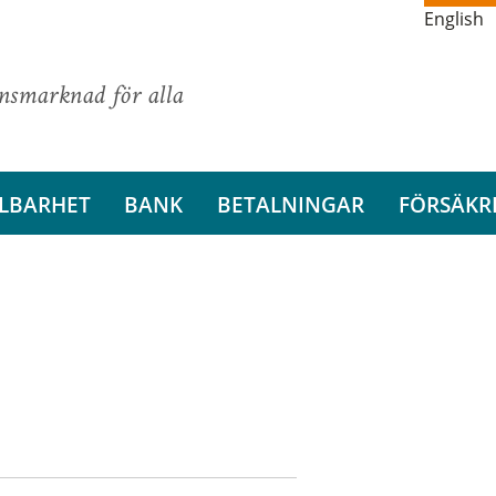
English
ansmarknad för alla
LBARHET
BANK
BETALNINGAR
FÖRSÄKR