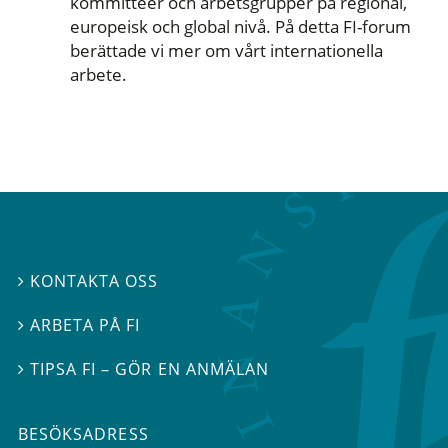
kommittéer och arbetsgrupper på regional,
europeisk och global nivå. På detta FI-forum
berättade vi mer om vårt internationella
arbete.
KONTAKTA OSS

ARBETA PÅ FI

TIPSA FI – GÖR EN ANMÄLAN

BESÖKSADRESS