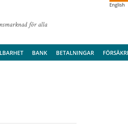
English
ansmarknad för alla
LBARHET
BANK
BETALNINGAR
FÖRSÄKR