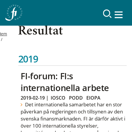
Resultat
Hem
2019
FI-forum: FI:s
internationella arbete
2019-02-19
|
IOSCO
PODD
EIOPA
Det internationella samarbetet har en stor
påverkan på regleringen och tillsynen av den
svenska finansmarknaden. FI är därför aktivt i
över 100 internationella styrelser,